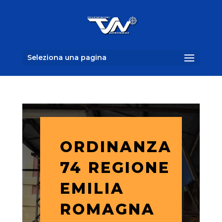
Seleziona una pagina
ORDINANZA
74 REGIONE
EMILIA
ROMAGNA