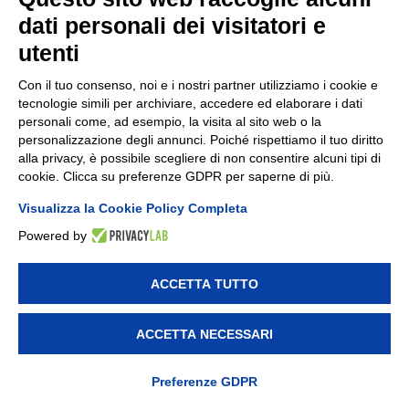
dal contagio;
dati personali dei visitatori e
– consentire la salita e la discesa dei
utenti
passeggeri dalla porta centrale e dalla porta
posteriore utilizzando idonei tempi di
Con il tuo consenso, noi e i nostri partner utilizziamo i cookie e
attesa al fine di evitare contatto tra chi
tecnologie simili per archiviare, accedere ed elaborare i dati
personali come, ad esempio, la visita al sito web o la
scende e chi sale; nelle more
personalizzazione degli annunci. Poiché rispettiamo il tuo diritto
dell’adeguamento di sicurezza per la
alla privacy, è possibile scegliere di non consentire alcuni tipi di
cookie. Clicca su preferenze GDPR per saperne di più.
postazione di guida, nei mezzi dotati di due
porte è consentita
Visualizza la Cookie Policy Completa
la chiusura della porta anteriore, con
Powered by
separati flussi prima in discesa e poi in salita
dalla porta posteriore, con idonei tempi di
ACCETTA TUTTO
attesa, al fine di garantire il distanziamento
fisico. Dovrà essere fornita all’utenza la
ACCETTA NECESSARI
necessaria informazione sulle modalità di
Contattaci
Preferenze GDPR
esecuzione sia a terra che a bordo bus;